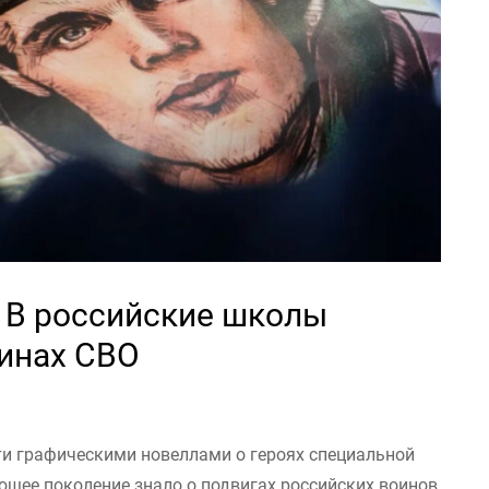
! В российские школы
оинах СВО
ти графическими новеллами о героях специальной
ющее поколение знало о подвигах российских воинов,