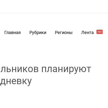
Главная
Рубрики
Регионы
Лента
Hot
ольников планируют
идневку