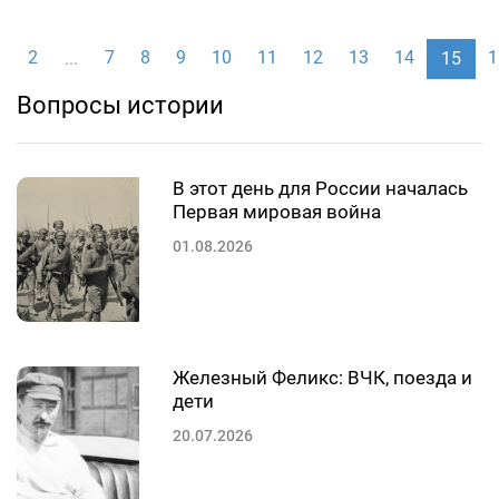
1
2
7
8
9
10
11
12
13
14
1
...
15
Вопросы истории
В этот день для России началась
Первая мировая война
01.08.2026
Железный Феликс: ВЧК, поезда и
дети
20.07.2026