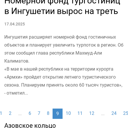
Номерной фонд тургостиниц
в Ингушетии вырос на треть
17.04.2025
Ингушетия расширяет номерной фонд гостиничных
объектов и планирует увеличить турпоток в регион. Об
этом сообщил глава республики Махмуд-Али
Калиматов.
«В мае в нашей республике на территории курорта
«Армхи» пройдет открытие летнего туристического
сезона. Планируем принять около 60 тысяч туристов»,
- отметил...
1
2
6
7
8
10
11
12
24
2
...
9
...
Азовское кольцо