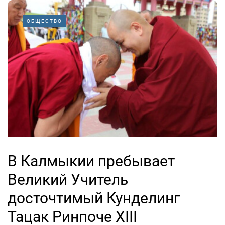
ОБЩЕСТВО
В Калмыкии пребывает
Великий Учитель
досточтимый Кунделинг
Тацак Ринпоче XIII