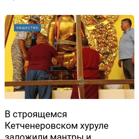
ОБЩЕСТВО
В строящемся
Кетченеровском хуруле
заложили мантры и