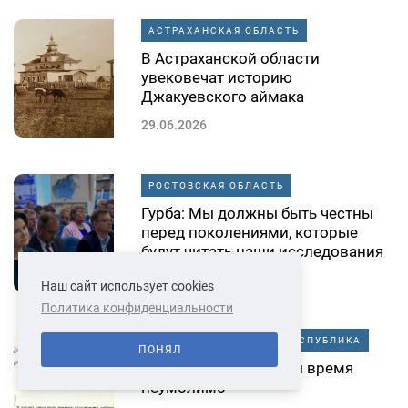
АСТРАХАНСКАЯ ОБЛАСТЬ
В Астраханской области
увековечат историю
Джакуевского аймака
29.06.2026
РОСТОВСКАЯ ОБЛАСТЬ
Гурба: Мы должны быть честны
перед поколениями, которые
будут читать наши исследования
29.06.2026
Наш сайт использует cookies
Политика конфиденциальности
ДОНЕЦКАЯ НАРОДНАЯ РЕСПУБЛИКА
ПОНЯЛ
К предателям Родины время
неумолимо