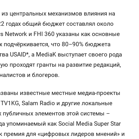
н из центральных механизмов влияния на
2 годах общий бюджет составлял около
ws Network и FHI 360 указаны как основные
ах подчёркивается, что 80–90% бюджета
тва USAID*, а MediaK выступает своего рода
ую проходят гранты на развитие редакций,
налистов и блогеров.
названы известные местные медиа‑проекты
V, TV1KG, Salam Radio и другие локальные
х публичных элементов этой системы –
да упоминаемый как Social Media Super Star
ак премия для «цифровых лидеров мнений» и