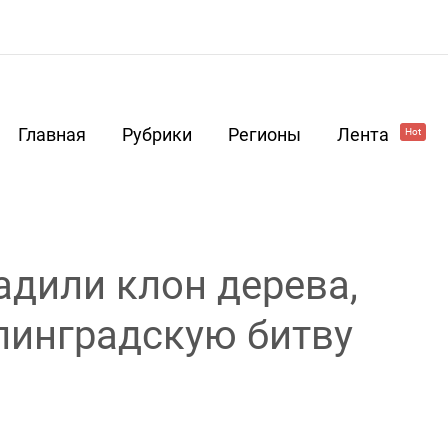
Главная
Рубрики
Регионы
Лента
Hot
адили клон дерева,
линградскую битву