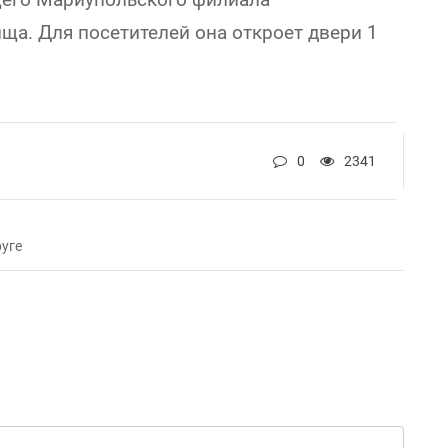
ща. Для посетителей она откроет двери 1
0
2341
уге