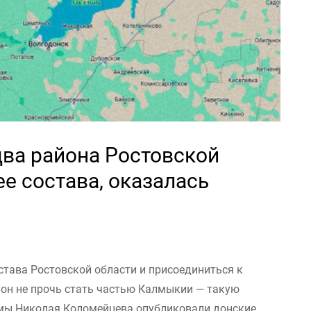
два района Ростовской
ее состава, оказалась
става Ростовской области и присоединиться к
йон не прочь стать частью Калмыкии — такую
умы Николая Коломейцева опубликовали донские