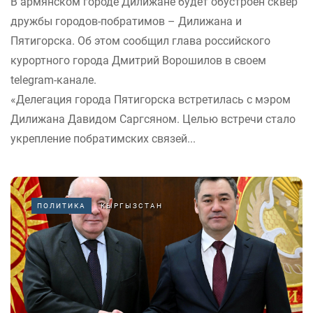
В армянском городе Дилижане будет обустроен сквер
дружбы городов-побратимов – Дилижана и
Пятигорска. Об этом сообщил глава российского
курортного города Дмитрий Ворошилов в своем
telegram-канале.
«Делегация города Пятигорска встретилась с мэром
Дилижана Давидом Саргсяном. Целью встречи стало
укрепление побратимских связей...
ПОЛИТИКА
КЫРГЫЗСТАН