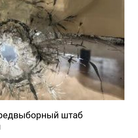
предвыборный штаб
ы