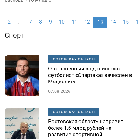
1
2
7
8
9
10
11
12
14
15
1
...
13
Спорт
РОСТОВСКАЯ ОБЛАСТЬ
Отстраненный за допинг экс-
футболист «Спартака» зачислен в
Медиалигу
07.08.2026
РОСТОВСКАЯ ОБЛАСТЬ
Ростовская область направит
более 1,5 млрд рублей на
развитие спортивной