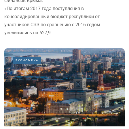
финансов Крыма.
«По итогам 2017 года поступления в
консолидированный бюджет республики от
участников СЭЗ по сравнению с 2016 годом
увеличились на 627,9...
ЭКОНОМИКА