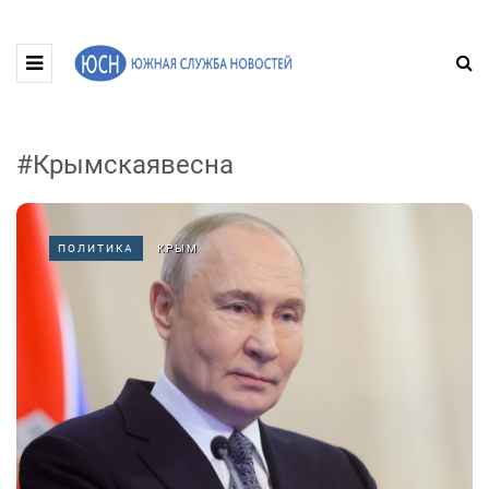
#Крымскаявесна
ПОЛИТИКА
КРЫМ