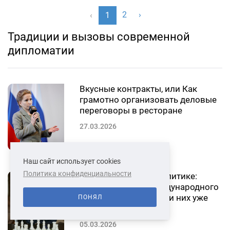
2
›
‹
1
Традиции и вызовы современной
дипломатии
Вкусные контракты, или Как
грамотно организовать деловые
переговоры в ресторане
27.03.2026
Наш сайт использует cookies
Политика конфиденциальности
Дамы в бизнесе и политике:
сколько правил международного
делового этикета ради них уже
ПОНЯЛ
нарушили?
05.03.2026