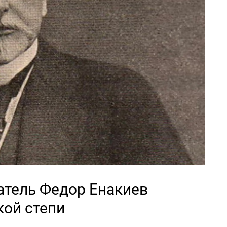
атель Федор Енакиев
кой степи