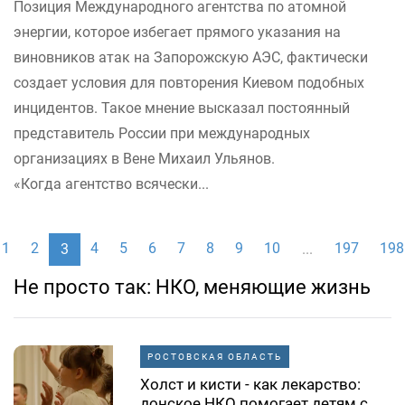
Позиция Международного агентства по атомной
энергии, которое избегает прямого указания на
виновников атак на Запорожскую АЭС, фактически
создает условия для повторения Киевом подобных
инцидентов. Такое мнение высказал постоянный
представитель России при международных
организациях в Вене Михаил Ульянов.
«Когда агентство всячески...
1
2
4
5
6
7
8
9
10
197
198
3
...
Не просто так: НКО, меняющие жизнь
РОСТОВСКАЯ ОБЛАСТЬ
Холст и кисти - как лекарство:
донское НКО помогает детям с