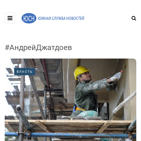
#АндрейДжатдоев
ВЛАСТЬ