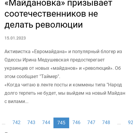
«Майдановка» призывает
соотечественников не
делать революции
15.01.2023
Активистка «Евромайдана» и популярный блогер из
Одессы Ирина Медушевская предостерегает
украинцев от новых «майданов» и «революций». Об
этом сообщает "Таймер".
«Когда читаю в ленте посты и коммены типа "Народ
долго терпеть не будет, мы выйдем на новый Майдан
с вилами...
742
743
744
746
747
748
9
...
745
...