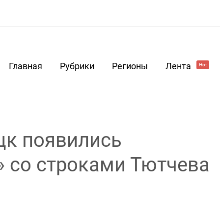
Главная
Рубрики
Регионы
Лента
Hot
цк появились
 со строками Тютчева