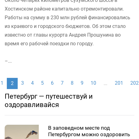
Около четырех километров Сухумского шоссе в
Хостинском районе капитально отремонтировали.
Работы на сумму в 230 млн рублей финансировались
из краевого и городского бюджетов. Об этом стало
известно от главы курорта Андрея Прошунина во
время его рабочей поездки по городу.
–...
1
3
4
5
6
7
8
9
10
201
202
2
...
Петербург — путешествуй и
оздоравливайся
В заповедном месте под
Петербургом можно оздоровить