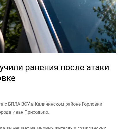
учили ранения после атаки
овке
та с БПЛА ВСУ в Калининском районе Горловки
орода Иван Приходько.
да вымещает на мирных жителях и гражданских