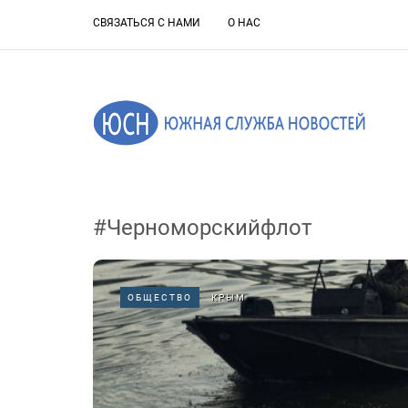
СВЯЗАТЬСЯ С НАМИ
О НАС
#Черноморскийфлот
ОБЩЕСТВО
КРЫМ