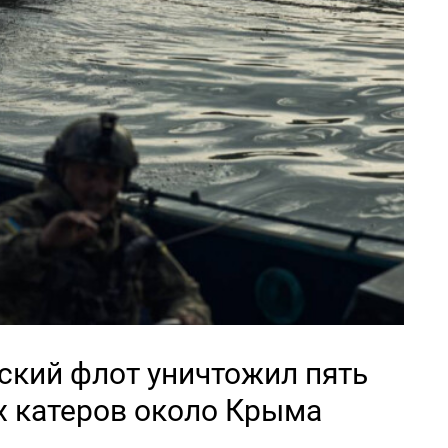
кий флот уничтожил пять
х катеров около Крыма