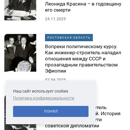
Леонида Красина – в годовщину
его смерти
24.11.2025
РОСТОВСКАЯ ОБЛАСТЬ
Вопреки политическому курсу.
Как инженер-строитель наладил
отношения между СССР и
прозападным правительством
Эфиопии
07.04.2025
Наш сайт использует cookies
Политика конфиденциальности
РОСТОВСКАЯ ОБЛАСТЬ
Невозмутимый свидетель
ПОНЯЛ
исторических событий. История
донского казака на пути
советской дипломатии