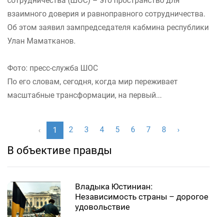
сотрудничества (ШОС) – это пространство для
взаимного доверия и равноправного сотрудничества.
Об этом заявил зампредседателя кабмина республики
Улан Маматканов.
Фото: пресс-служба ШОС
По его словам, сегодня, когда мир переживает
масштабные трансформации, на первый...
2
3
4
5
6
7
8
›
‹
1
В объективе правды
Владыка Юстиниан:
Независимость страны – дорогое
удовольствие