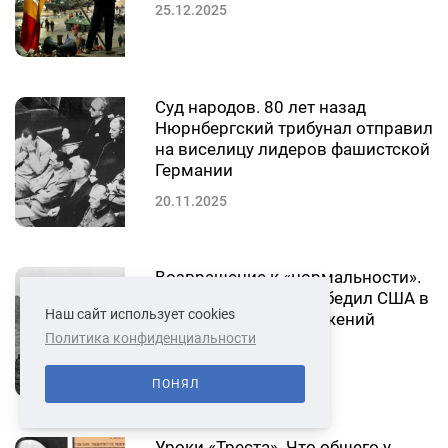
25.12.2025
Суд народов. 80 лет назад
Нюрнбергский трибунал отправил
на виселицу лидеров фашистской
Германии
20.11.2025
Возвращение к «нормальности».
Как остров Гренада убедил США в
Наш сайт использует cookies
эффективности вторжений
Политика конфиденциальности
25.10.2025
ПОНЯЛ
Уроки «Треста». Что общего у