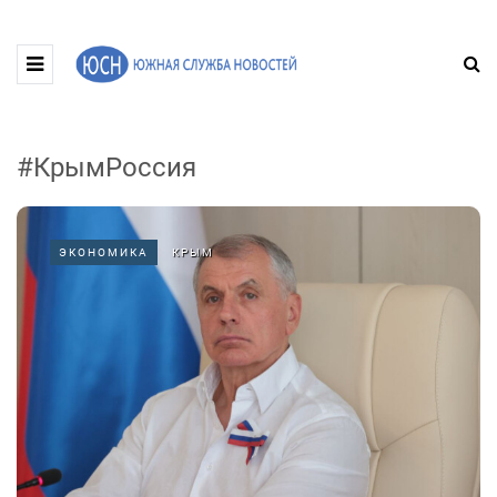
#КрымРоссия
ЭКОНОМИКА
КРЫМ