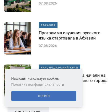
07.08.2026
АБХАЗИЯ
Программа изучения русского
языка стартовала в Абхазии
07.08.2026
КРАСНОДАРСКИЙ КРАЙ
Сотрудники Эрмитажа начали на
Наш сайт использует cookies
Кубани раскопки древнего города
Политика конфиденциальности
Никопсия
07.08.2026
ПОНЯЛ