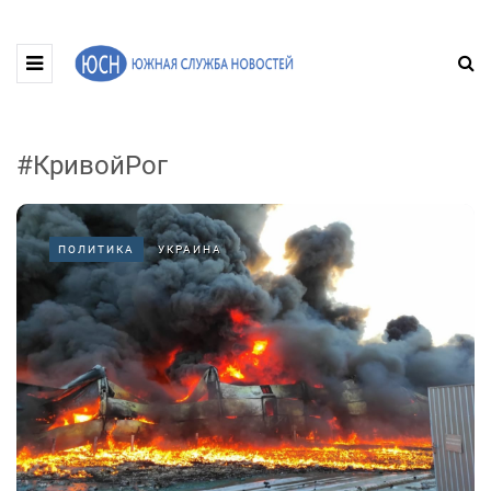
#КривойРог
ПОЛИТИКА
УКРАИНА