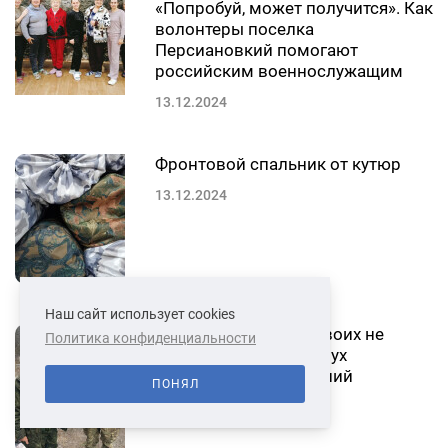
«Попробуй, может получится». Как
волонтеры поселка
Персиановкий помогают
российским военнослужащим
13.12.2024
Фронтовой спальник от кутюр
13.12.2024
Наш сайт использует cookies
«Свеча Победы» и «Своих не
Политика конфиденциальности
бросаем»: истории двух
волонтерских движений
ПОНЯЛ
12.12.2024