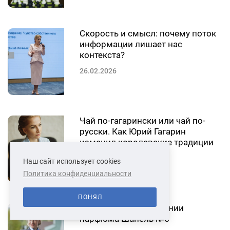
Скорость и смысл: почему поток
информации лишает нас
контекста?
26.02.2026
Чай по-гагарински или чай по-
русски. Как Юрий Гагарин
изменил королевские традиции
чаепития
Наш сайт использует cookies
16.02.2026
Политика конфиденциальности
ПОНЯЛ
Русский след в создании
парфюма Шанель №5