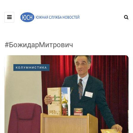
#БожидарМитрович
КОЛУМНИСТИКА