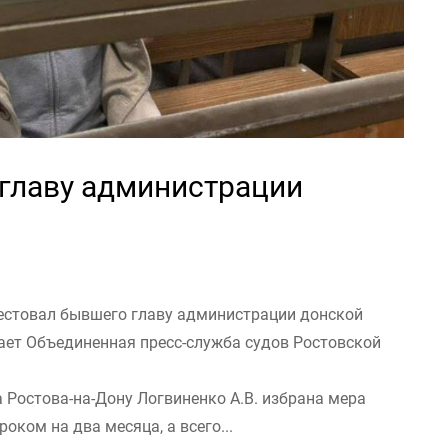
 главу администрации
рестовал бывшего главу администрации донской
ает Объединенная пресс-служба судов Ростовской
 Ростова-на-Дону Логвиненко А.В. избрана мера
оком на два месяца, а всего...