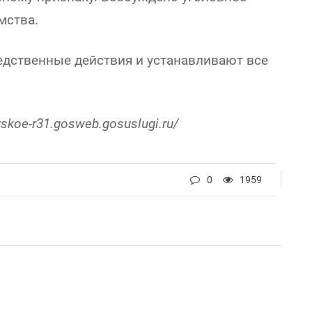
мства.
едственные действия и устанавливают все
evskoe-r31.gosweb.gosuslugi.ru/
0
1959