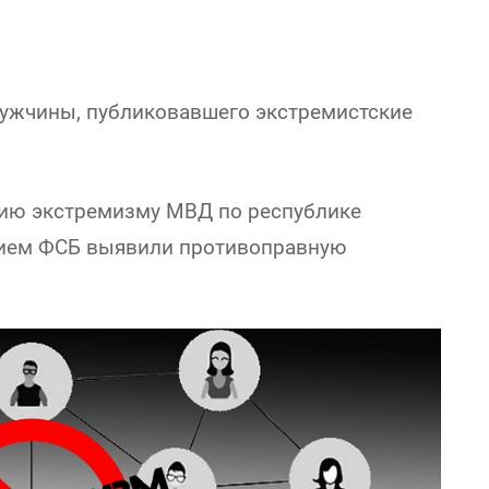
мужчины, публиковавшего экстремистские
вию экстремизму МВД по республике
нием ФСБ выявили противоправную