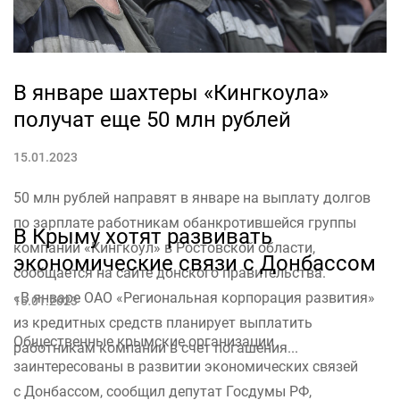
В январе шахтеры «Кингкоула»
получат еще 50 млн рублей
15.01.2023
50 млн рублей направят в январе на выплату долгов
по зарплате работникам обанкротившейся группы
В Крыму хотят развивать
ЭКОНОМИКА
компаний «Кингкоул» в Ростовской области,
экономические связи с Донбассом
сообщается на сайте донского правительства.
«В январе ОАО «Региональная корпорация развития»
15.01.2023
из кредитных средств планирует выплатить
Общественные крымские организации
работникам компании в счет погашения...
заинтересованы в развитии экономических связей
с Донбассом, сообщил депутат Госдумы РФ,