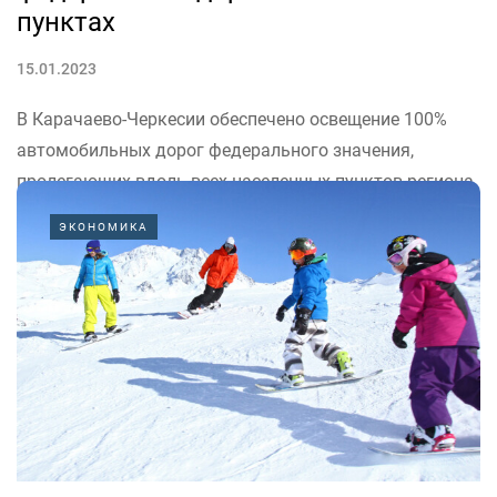
пунктах
15.01.2023
В Карачаево-Черкесии обеспечено освещение 100%
автомобильных дорог федерального значения,
пролегающих вдоль всех населенных пунктов региона,
сообщает "Управление федеральных автомобильных
ЭКОНОМИКА
дорог "Кавказ".
"В рамках реализации проектов обустройства
федеральных дорог на территории Карачаево-
Черкесии силами подведомственного Росавтодору
ФКУ Упрдор "Кавказ" в последние годы...