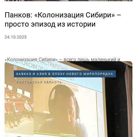
Панков: «Колонизация Сибири» –
просто эпизод из истории
24.10.2025
«Колонизация Сибири» – всего лишь маленький и
вполне закономерный эпизод из истории России. Так
КАВКАЗ И АЗИЯ В ЭПОХУ НОВОГО МИРОПОРЯДКА
считает Виталий Панков, заведующий кафедрой
РОСТОВСКАЯ ОБЛАСТЬ
международной журналистики факультета
международных отношений Кыргызско-Российского
Славянского университета.
«В Сибири проживало определенное количество...