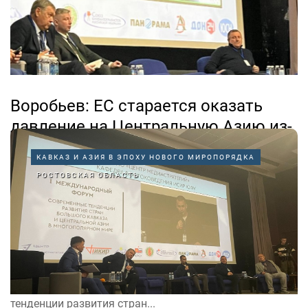
Воробьев: ЕС старается оказать
давление на Центральную Азию из-
за партнерства с РФ
КАВКАЗ И АЗИЯ В ЭПОХУ НОВОГО МИРОПОРЯДКА
24.10.2025
РОСТОВСКАЯ ОБЛАСТЬ
С начала специальной военной операции подход
Евросоюза к странам Центральной Азии начал
меняться. Теперь представители Запада значительно
чаще приезжают в республики, стремясь навязать им
свои идеи. Об этом на форуме «Современные
тенденции развития стран...