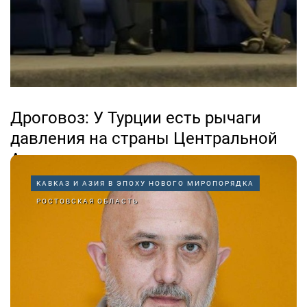
свержению...
Дроговоз: У Турции есть рычаги
давления на страны Центральной
Азии
КАВКАЗ И АЗИЯ В ЭПОХУ НОВОГО МИРОПОРЯДКА
27.10.2025
РОСТОВСКАЯ ОБЛАСТЬ
В глобальном и региональном аспектах миром движет
два критерия – жадность и страх. Такой вердикт
вынес директор АНО по развитию культурно-
образовательных, деловых и общественных связей
«Центр аналитики и стратегических коммуникаций»