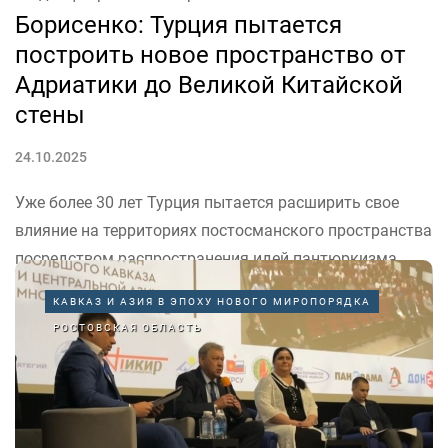
Борисенко: Турция пытается
построить новое пространство от
Адриатики до Великой Китайской
стены
24.10.2025
Уже более 30 лет Турция пытается расширить свое
влияние на территориях постосманского пространства
посредством распространения идей пантюркизма.
Таким мнением поделился преподаватель института
КАВКАЗ И АЗИЯ В ЭПОХУ НОВОГО МИРОПОРЯДКА
социологии и регионоведения Южного федерального
РОСТОВСКАЯ ОБЛАСТЬ
университета Кирилл Борисенко во время
Международного форума «Современные тенденции
развития стран Большого Кавказа...