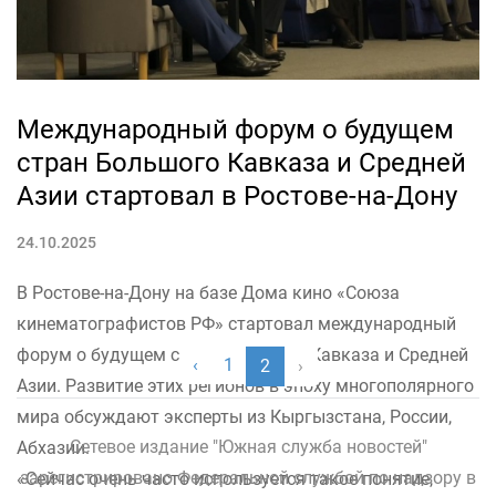
Международный форум о будущем
стран Большого Кавказа и Средней
Азии стартовал в Ростове-на-Дону
24.10.2025
В Ростове-на-Дону на базе Дома кино «Союза
кинематографистов РФ» стартовал международный
форум о будущем стран Большого Кавказа и Средней
‹
1
2
›
Азии. Развитие этих регионов в эпоху многополярного
мира обсуждают эксперты из Кыргызстана, России,
Сетевое издание "Южная служба новостей"
Абхазии.
зарегистрировано Федеральной службой по надзору в
«Сейчас очень часто используется такое понятие,