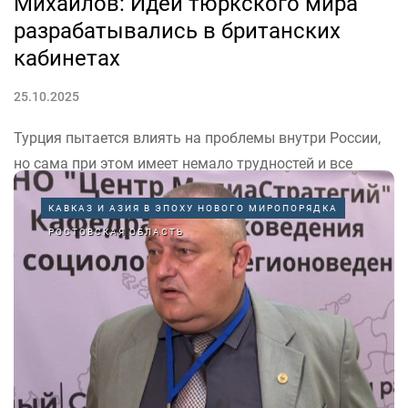
Михайлов: Идеи тюркского мира
разрабатывались в британских
кабинетах
25.10.2025
Турция пытается влиять на проблемы внутри России,
но сама при этом имеет немало трудностей и все
течения, направленные на дестабилизацию нашей
КАВКАЗ И АЗИЯ В ЭПОХУ НОВОГО МИРОПОРЯДКА
страны имеют общих бенефициаров, заявил на форуме
РОСТОВСКАЯ ОБЛАСТЬ
«Современные тенденции развития стран Большого
Кавказа и Центральной Азии в многополярном
мире»...