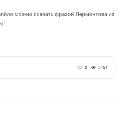
няйло можно сказать фразой Лермонтова из
м".
0
3454