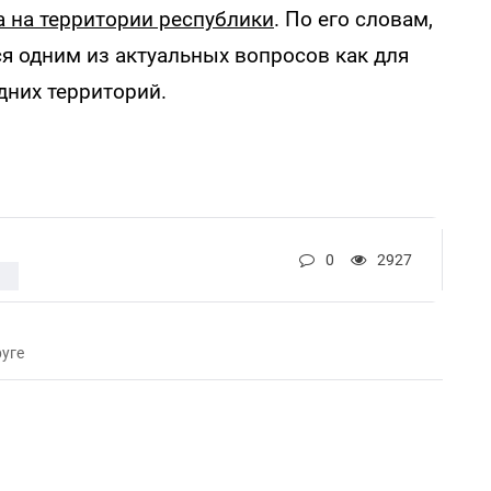
а на территории республики
. По его словам,
ся одним из актуальных вопросов как для
дних территорий.
0
2927
Е
уге