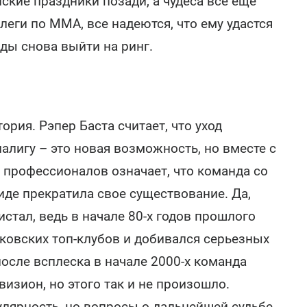
ские праздники позади, а чудеса все еще
еги по MMA, все надеются, что ему удастся
жды снова выйти на ринг.
ория. Рэпер Баста считает, что уход
алигу – это новая возможность, но вместе с
 профессионалов означает, что команда со
иде прекратила свое существование. Да,
истал, ведь в начале 80-х годов прошлого
ковских топ-клубов и добивался серьезных
после всплеска в начале 2000-х команда
изион, но этого так и не произошло.
улярность, но вопросы о дальнейшей судьбе