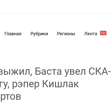
Главная
Рубрики
Регионы
Лента
Hot
ыжил, Баста увел СКА-
гу, рэпер Кишлак
ертов